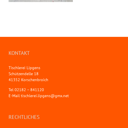
KONTAKT
Tischlerei Lipgens
Schützendelle 18
41352 Korschenbroich
Tel
02182 – 841120
E-Mail
tischlerei.lipgens@gmx.net
RECHTLICHES